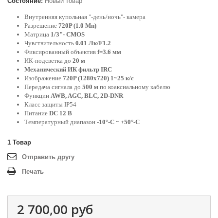
Состояние:
Новый товар
Внутренняя купольная "-день/ночь"- камера
Разрешение
720P (1.0 Мп)
Матрица
1/3"- CMOS
Чувствительность
0.01 Лк/F1.2
Фиксированный объектив
f=3.6 мм
ИК-подсветка до
20 м
Механический ИК фильтр IRC
Изображение
720P (1280x720) 1~25 к/с
Передача сигнала до
500 м
по коаксиальному кабелю
Функции
AWB, AGC, BLC, 2D-DNR
Класс защиты IP54
Питание
DC 12 В
Температурный диапазон
-10°-C ~ +50°-C
1
Товар
Отправить другу
Печать
2 700,00 руб