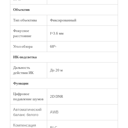
Объектив
Тип объектива
Фиксированный
Фокусное
f
=3.6 мм
расстояние
Угол обзора
68º-
ИК-подсветка
Дальность
До 20 м
действия ИК
Функции
Цифровое
2D DNR
подавление шумов
Автоматический
AWB
баланс белого
Компенсация
BLC