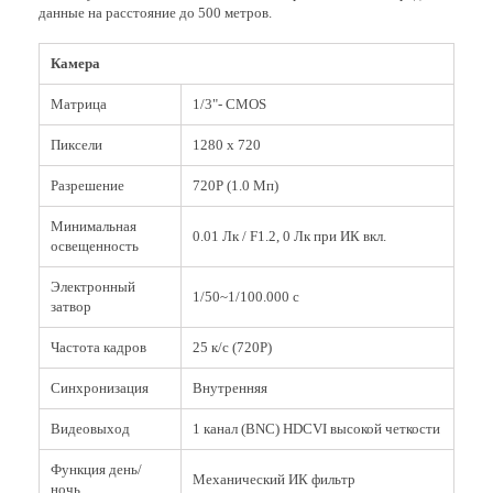
данные на расстояние до 500 метров.
Камера
Матрица
1/3"- CMOS
Пиксели
1280 x 720
Разрешение
720P (1.0 Мп)
Минимальная
0.01 Лк / F1.2, 0 Лк при ИК вкл.
освещенность
Электронный
1/50~1/100.000 с
затвор
Частота кадров
25 к/с (720P)
Синхронизация
Внутренняя
Видеовыход
1 канал (BNC) HDCVI высокой четкости
Функция день/
Механический ИК фильтр
ночь