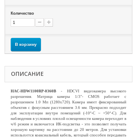
Количество
В корзину
ОПИСАНИЕ
HAC-HDW1100RP-0360B
- HDCVI видеокамера высокого
разрешения. Матрица камеры 1/3"- CMOS работает с
разрешением 1.0 Мп (1280х720). Камера имеет фиксированный
объектив с фокусным расстоянием 3.6 мм. Прекрасно подходит
для эксплуатации внутри помещений (-10°-C ~ +50°-C). Для
наблюдения в условиях плохой освещенности камера переходит в
ч/б режим и включается ИК-подсветка - это позволяет получать
хорошую картинку на расстоянии до 20 метров. Для установки
используется коаксиальный кабель, который способен передавать