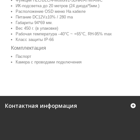
Функции HLC/BLC/4-Motion/2-3DNR/ATW/AWC
ИК-подсветка до 20 метров (24 диода*5мм.)
Расположение OSD меню На кабеле
Питание DC12V±10% / 280 ma
Габариты 94*69 мм.
Вес 450 г. (в упаковке)
Рабочая температура –40°C ~ +65°C, RH-95% max
Класс защиты IP-66
Комплектация
Паспорт
Камера с проводами подключения
Контактная информация