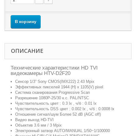
В корзину
ОПИСАНИЕ
Технические характеристики HD TVI
видеокамеры HTV-D2F20
Сенсор 1/3” Sony CMOS(IMX222) 2.43 Mpix
Эффективных пикселей 1944 (H) x 1105(V) pixel
Система сканирования Progressive Scan
Разрешение 1080P-25/30 к.с. PAL/NTSC
Чувствительность цвет : 0.3 lx , ч/б : 0.01 lx
Чувствительность DSS цвет : 0.002 lx , ч/б : 0.0008 lx
Отношение сигнал/шум Более 52 dB (AGC off)
Видео выход HD-TVI
Объектив 3.6 мм / 3 Mpix
Электронный затвор AUTO/MANUAL 1/50~1/100000