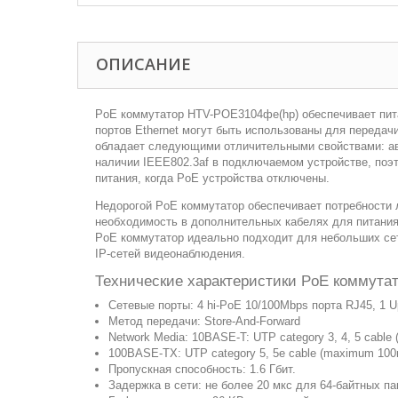
ОПИСАНИЕ
PoE коммутатор HTV-POE3104фе(hp) обеспечивает питан
портов Ethernet могут быть использованы для передач
обладает следующими отличительными свойствами: ав
наличии IEEE802.3af в подключаемом устройстве, поэт
питания, когда PoE устройства отключены.
Недорогой PoE коммутатор обеспечивает потребности л
необходимость в дополнительных кабелях для питания 
PoE коммутатор идеально подходит для небольших се
IP-сетей видеонаблюдения.
Технические характеристики PoE коммута
Сетевые порты: 4 hi-PoE 10/100Mbps порта RJ45, 1 
Метод передачи: Store-And-Forward
Network Media: 10BASE-T: UTP category 3, 4, 5 cabl
100BASE-TX: UTP category 5, 5e cable (maximum 10
Пропускная способность: 1.6 Гбит.
Задержка в сети: не более 20 мкс для 64-байтных па