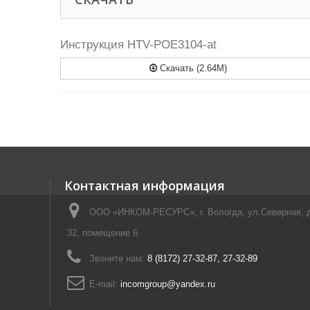
Инструкция HTV-POE3104-at
Скачать (2.64M)
Контактная информация
ООО «ИНКОМ-РЕСУРС», г. Вологда, ул.Северная, 
32, помещение 6
Звоните нам:
8 (8172) 27-32-87, 27-32-89
E-mail:
incomgroup@yandex.ru