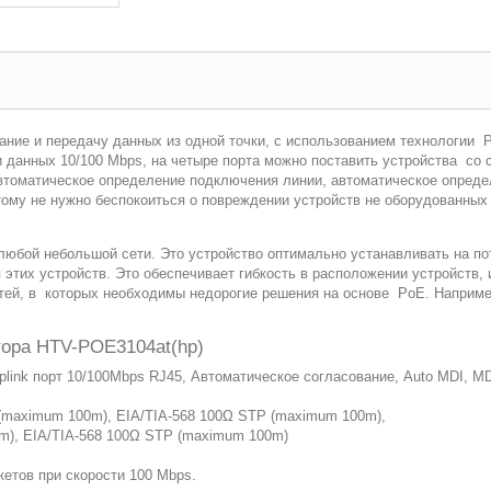
ие и передачу данных из одной точки, с использованием технологии Po
и данных 10/100 Mbps, на четыре порта можно поставить устройства со 
томатическое определение подключения линии, автоматическое определ
ому не нужно беспокоиться о повреждении устройств не оборудованных 
юбой небольшой сети. Это устройство оптимально устанавливать на пот
этих устройств. Это обеспечивает гибкость в расположении устройств,
тей, в которых необходимы недорогие решения на основе PoE. Наприме
тора HTV-POE3104at(hp)
Uplink порт 10/100Mbps RJ45, Автоматическое согласование, Auto MDI, M
e (maximum 100m), EIA/TIA-568 100Ω STP (maximum 100m),
0m), EIA/TIA-568 100Ω STP (maximum 100m)
кетов при скорости 100 Mbps.