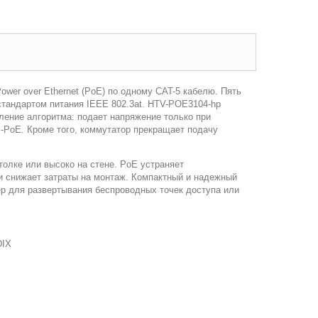
wer over Ethernet (PoE) по одному CAT-5 кабелю. Пять
стандартом питания IEEE 802.3at. HTV-POE3104-hp
ение алгоритма: подает напряжение только при
-PoE. Кроме того, коммутатор прекращает подачу
олке или высоко на стене. PoE устраняет
 и снижает затраты на монтаж. Компактный и надежный
р для развертывания беспроводных точек доступа или
DIX