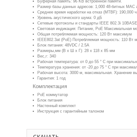
Буферная память: 96 KB встроенной памяти.
Размер базы данных адресов: 1,000 48-битных MAC 
Среднее время наработки на отказ (MTBF): 190,000 ча
Уровень акустического шума: 0 дБ
Сетевые протоколы и стандарты IEEE 802.3i 10BASET
Световая индикация: Питание, PoE Максимальная мощн
Общая потребляемая мощность: 120 Вт максимум
IEEE802.3at (PoE) Потребляемая мощность: 110 Вт 
Блок питания: 48VDC / 2.5A
Размеры,мм (В х Ш х Г): 28 х 118 х 85 мм
Вес,г: 340
Рабочая температура: от 0 до 55 ° C при максималь
Температура хранения: от -20 до 75 ° C при максим
Рабочая высота: 3000 м, максимальная. Хранение вы
Гарантия: 1 год
Комплектация
PoE коммутатор
Блок питания
Настенный комплект
Инструкция с гарантийным талоном
СКАЧАТЬ