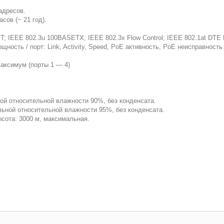
адресов.
сов (~ 21 год).
; IEEE 802.3u 100BASETX; IEEE 802.3x Flow Control; IEEE 802.1at DTE P
ость / порт: Link, Activity, Speed, PoE активность, PoE неисправность
максимум (порты 1 — 4)
ной относительной влажности 90%, без конденсата.
альной относительной влажности 95%, без конденсата.
сота: 3000 м, максимальная.