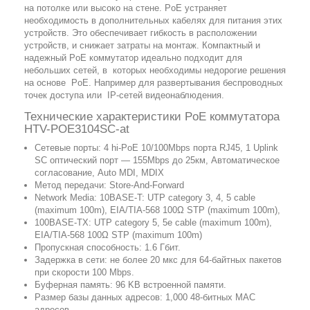
на потолке или высоко на стене. PoE устраняет
необходимость в дополнительных кабелях для питания этих
устройств. Это обеспечивает гибкость в расположении
устройств, и снижает затраты на монтаж. Компактный и
надежный PoE коммутатор идеально подходит для
небольших сетей, в которых необходимы недорогие решения
на основе PoE. Например для развертывания беспроводных
точек доступа или IP-сетей видеонаблюдения.
Технические характеристики PoE коммутатора
HTV-POE3104SC-at
Сетевые порты: 4 hi-PoE 10/100Mbps порта RJ45, 1 Uplink
SC оптический порт — 155Mbps до 25км, Автоматическое
согласование, Auto MDI, MDIX
Метод передачи: Store-And-Forward
Network Media: 10BASE-T: UTP category 3, 4, 5 cable
(maximum 100m), EIA/TIA-568 100Ω STP (maximum 100m),
100BASE-TX: UTP category 5, 5e cable (maximum 100m),
EIA/TIA-568 100Ω STP (maximum 100m)
Пропускная способность: 1.6 Гбит.
Задержка в сети: не более 20 мкс для 64-байтных пакетов
при скорости 100 Mbps.
Буферная память: 96 KB встроенной памяти.
Размер базы данных адресов: 1,000 48-битных MAC
адресов.