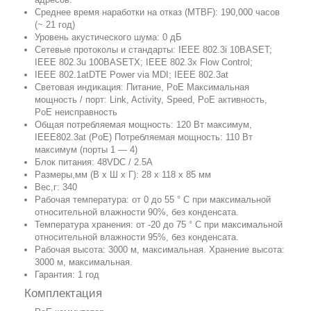
Среднее время наработки на отказ (MTBF): 190,000 часов
(~ 21 год)
Уровень акустического шума: 0 дБ
Сетевые протоколы и стандарты: IEEE 802.3i 10BASET;
IEEE 802.3u 100BASETX; IEEE 802.3x Flow Control;
IEEE 802.1atDTE Power via MDI; IEEE 802.3at
Световая индикация: Питание, PoE Максимальная
мощность / порт: Link, Activity, Speed, PoE активность,
PoE неисправность
Общая потребляемая мощность: 120 Вт максимум,
IEEE802.3at (PoE) Потребляемая мощность: 110 Вт
максимум (порты 1 — 4)
Блок питания: 48VDC / 2.5A
Размеры,мм (В х Ш х Г): 28 х 118 х 85 мм
Вес,г: 340
Рабочая температура: от 0 до 55 ° C при максимальной
относительной влажности 90%, без конденсата.
Температура хранения: от -20 до 75 ° C при максимальной
относительной влажности 95%, без конденсата.
Рабочая высота: 3000 м, максимальная. Хранение высота:
3000 м, максимальная.
Гарантия: 1 год
Комплектация